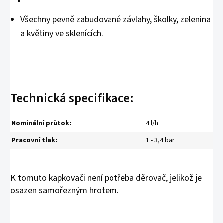
Všechny pevně zabudované závlahy, školky, zelenina
a květiny ve sklenících.
Technická specifikace:
Nominální průtok:
4 l/h
Pracovní tlak:
1 - 3,4 bar
K tomuto kapkovači není potřeba děrovač, jelikož je
osazen samořezným hrotem.