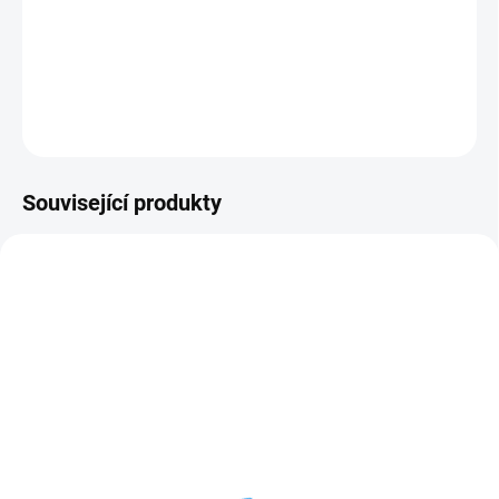
Kapkovač s nominálním průtokem 4 l/h a s tlakovou regulací.
Možnost přímého napojení kapkovače na trubku 5/3.
DETAILNÍ INFORMACE
ZEPTAT SE
Související produkty
NOVINKA
1801712
110095
SKLADEM
SKLADEM
(>100 KS)
(>100 M)
Kapkovač 2 l/h s
Trubka FLEX 5,3 x 3,3
kompenzací tlaku