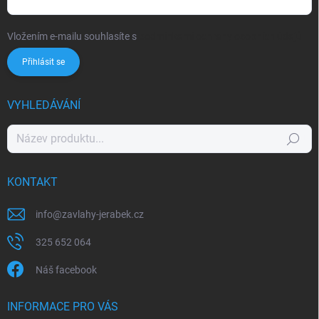
Vložením e-mailu souhlasíte s
podmínkami ochrany osobních údajů
Přihlásit se
VYHLEDÁVÁNÍ
Hledat
KONTAKT
info
@
zavlahy-jerabek.cz
325 652 064
Náš facebook
INFORMACE PRO VÁS