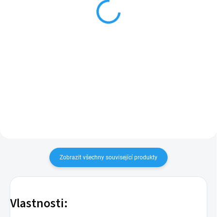
7 Kč
od
8 Kč
Detail
Do košíku
Trubka PVC, která se používá pro
propojení kapkovače a kapkové
Kapkovač s nominálním
jehly o vnějším a vnitřním
průtokem 2 l/h a s tlakovou
průměru 5,3 mm a 3,3 mm. V
regulací. Možnost přímého
klubu je 500 m. Trubka se
napojení kapkovače na trubku
prodává i v metráži.
5/3.
Zobrazit všechny související produkty
Vlastnosti: