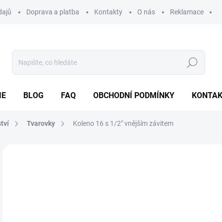
dajů
Doprava a platba
Kontakty
O nás
Reklamace
Hledat
IE
BLOG
FAQ
OBCHODNÍ PODMÍNKY
KONTA
tví
Tvarovky
Koleno 16 s 1/2" vnějším závitem
Neohodnoceno
Podrobnosti hodnocení
ZNAČKA
12
Měr
SK
cena