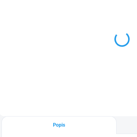
SKLADEM
(29 KS)
Spojka 16/16
kompresní
12 Kč
Do košíku
Pro pevné spojení
dvou trubek o
průměru 16
mm. Vhodná pro
kapkové potrubí i
hladké PE trubky.
Popis