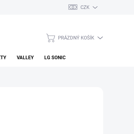
CZK
PRÁZDNÝ KOŠÍK
NÁKUPNÍ
KOŠÍK
KTY
VALLEY
LG SONIC
:
AZUD
 Kč
ná
LADEM
(18 KS)
: