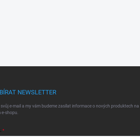
BÍRAT NEWSLETTER
 svůj e-mail a my vám budeme zasílat informace o nových produktech na
 e-shopu.
L