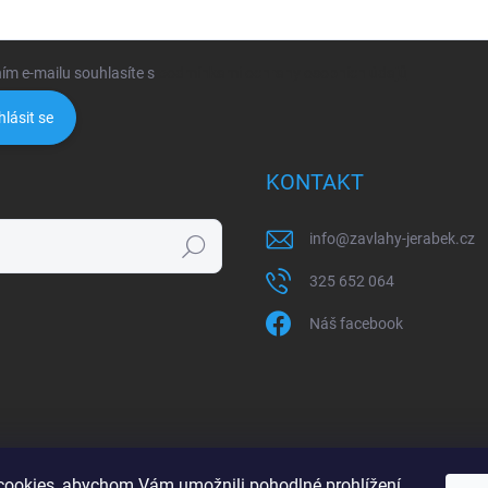
ím e-mailu souhlasíte s
podmínkami ochrany osobních údajů
hlásit se
KONTAKT
info
@
zavlahy-jerabek.cz
Hledat
325 652 064
Náš facebook
ookies, abychom Vám umožnili pohodlné prohlížení