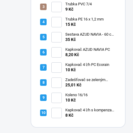
Trubka PVC 7/4
9 Kč
Trubka PE 16 x 1,2 mm
15 Kč
Sestava AZUD NAVIA - 60 cm,
jehly zahnuté
35 Kč
Kapkovač AZUD NAVIA PC
8,20 Kč
Kapkovač 4 l/h PC Ecorain
10 Kč
Zadešťovač se zeleným
rotorem a žlutou tryskou
25,01 Kč
Koleno 16/16
10 Kč
Kapkovač 4 l/h s kompenzací
tlaku
8 Kč