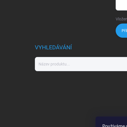
Vložen
Při
VYHLEDÁVÁNÍ
Používáme c