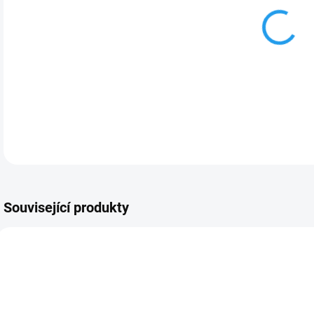
Pla
kap
DETA
Související produkty
NOVINKA
123161