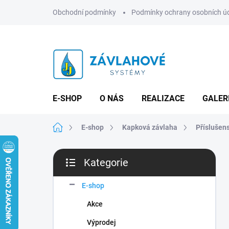
Přejít
Obchodní podmínky
Podmínky ochrany osobních ú
na
obsah
E-SHOP
O NÁS
REALIZACE
GALER
Domů
E-shop
Kapková závlaha
Příslušens
P
Kategorie
o
Přeskočit
s
kategorie
t
E-shop
r
Akce
a
n
Výprodej