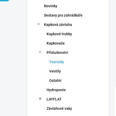
n
Novinky
í
p
Sestavy pro zahrádkáře
a
n
Kapková závlaha
e
Kapkové trubky
l
Kapkovače
Příslušenství
Tvarovky
Ventily
Ostatní
Hydroponie
LAYFLAT
Závlahové vaky