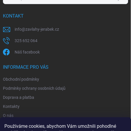
KONTAKT
info
@
zavlahy-jerabek.cz
325 652 064
Náš facebook
INFORMACE PRO VÁS
Obchodní podmínky
Podmínky ochrany osobních údajů
Doprava a platba
Kontakty
O nás
Reklamace
Používáme cookies, abychom Vám umožnili pohodlné