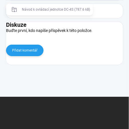
Návod k ovládací jednotce DC-4S (787.6 kB)
Diskuze
Buďte první, kdo napíše příspěvek k této položce.
Přidat komentář
Z
á
p
a
t