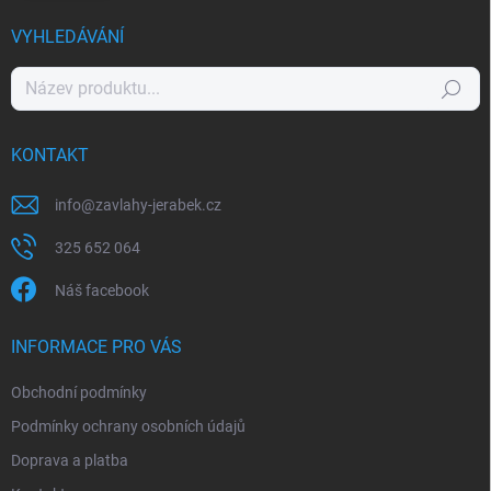
VYHLEDÁVÁNÍ
Hledat
KONTAKT
info
@
zavlahy-jerabek.cz
325 652 064
Náš facebook
INFORMACE PRO VÁS
Obchodní podmínky
Podmínky ochrany osobních údajů
Doprava a platba