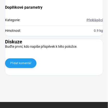
Doplňkové parametry
Kategorie
:
Překlápěcí
Hmotnost
:
0.9 kg
Diskuze
Buďte první, kdo napíše příspěvek k této položce.
Přidat komentář
Z