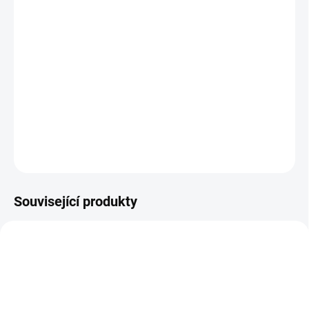
cena:
−
+
Přidat do košíku
Překlápěcí postřikovač s hliníkovým ramenem, kvalitní kovovou
konstrukcí a 18 odolnými tryskami.
DETAILNÍ INFORMACE
ZEPTAT SE
Související produkty
B02016
B02015