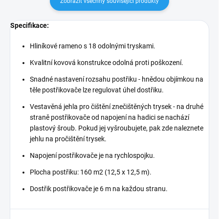
Zobrazit všechny související produkty
Specifikace:
Hliníkové rameno s 18 odolnými tryskami.
Kvalitní kovová konstrukce odolná proti poškození.
Snadné nastavení rozsahu postřiku - hnědou
objímkou na
těle postřikovače lze regulovat úhel dostřiku.
Vestavěná jehla pro čištění znečištěných trysek -
na druhé
straně postřikovače od napojení na hadici se nachází
plastový šroub. Pokud jej vyšroubujete, pak zde naleznete
jehlu na pročištění trysek.
Napojení postřikovače je na rychlospojku.
Plocha postřiku: 160 m2 (12,5 x 12,5 m).
Dostřik postřikovače je 6 m na každou stranu.