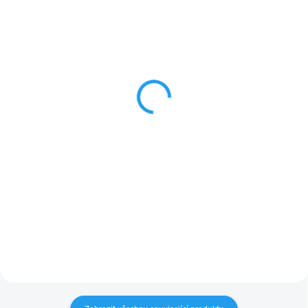
SKLADEM
SKLADEM
(6 KS)
(8 KS)
Postřikovač překlápěcí
Postřikovač překlápěcí
nastavitelný TURBO WL-
nastavitelný kovový WL-
Z18
Z22
649 Kč
1 423 Kč
Do košíku
Do košíku
Plně nastavitelný překlápěcí
Překlápěcí postřikovač s
postřikovač s 20 tryskami
možností regulace dostřiku a šíře
zalévání. Snadné použití a
dlouhá životnost postřikovače
díky kovovému tělu.