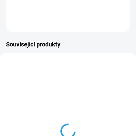
DETAILNÍ INFORMACE
ZEPTAT SE
Související produkty
NOVINKA
NOVINKA
123161
7013104
SKLADEM
NA DOTAZ
(29 KS)
Koleno 16/16 kompresní
Spojka 16/16 kompresní
18 Kč
12 Kč
Detail