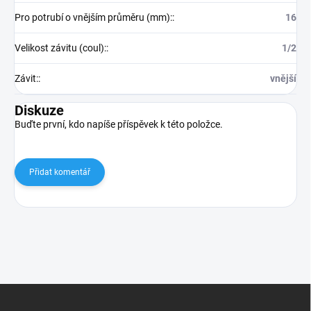
Pro potrubí o vnějším průměru (mm):
:
16
Velikost závitu (coul):
:
1/2
Závit:
:
vnější
Diskuze
Buďte první, kdo napíše příspěvek k této položce.
Přidat komentář
Z
á