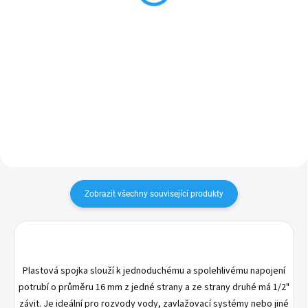
Do košíku
Plastové koleno určené pro
Pro pevné spojení dvou trubek o
trubky PE 16 mm a kapkové
průměru 16 mm. Vhodná pro
trubky.
kapkové potrubí i hladké PE
trubky.
Zobrazit všechny související produkty
Plastová spojka slouží k jednoduchému a spolehlivému napojení
potrubí o průměru 16 mm z jedné strany a ze strany druhé má 1/2"
závit. Je ideální pro rozvody vody, zavlažovací systémy nebo jiné