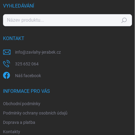
VYHLEDÁVÁNÍ
Hledat
KONTAKT
info
@
zavlahy-jerabek.cz
325 652 064
Náš facebook
INFORMACE PRO VÁS
Obchodní podmínky
Podmínky ochrany osobních údajů
Doprava a platba
Kontakty