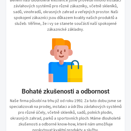
Během naší dlouholeté existence jsme provedli mnoho instalací
závlahových systémů pro různé zákazníky, včetně skleníků,
sadů, vinohradů, okrasných zahrad a veřejných prostor. Naši
spokojení zákazníci jsou důkazem kvality našich produktů a
služeb. Věříme, že i vy se stanete součástí naší spokojené
zákaznické základny.
Bohaté zkušenosti a odbornost
Naše firma působí na trhu již od roku 1992. Za tuto dobu jsme se
specializovali na prodej, instalaci a údržbu závlahových systémů
pro různé účely, včetně skleníků, sadů, polních plodin,
okrasných zahrad, parků a sportovních ploch. Máme dlouholeté
zkušenosti a odborné know-how, které nám umožňuje
poskytovat kvalitní produkty a služby.