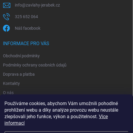
info
@
zavlahy-jerabek.cz
325 652 064
Náš facebook
INFORMACE PRO VÁS
Obchodní podmínky
Podmínky ochrany osobních údajů
Doprava a platba
Kontakty
O nás
Reklamace
Používáme cookies, abychom Vám umožnili pohodlné
prohlížení webu a díky analýze provozu webu neustále
zlepšovali jeho funkce, výkon a použitelnost.
Více
informací