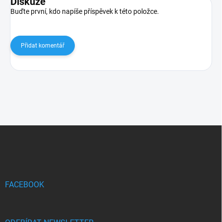
Diskuze
Buďte první, kdo napíše příspěvek k této položce.
Přidat komentář
Z
á
p
a
t
í
FACEBOOK