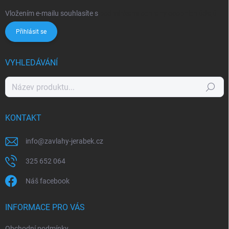
Vložením e-mailu souhlasíte s
podmínkami ochrany osobních údajů
Přihlásit se
VYHLEDÁVÁNÍ
Hledat
KONTAKT
info
@
zavlahy-jerabek.cz
325 652 064
Náš facebook
INFORMACE PRO VÁS
Obchodní podmínky