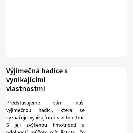
−
+
Přidat do košíku
Kvalitní 3-vrstvá zahradní hadice se zvýšenou odolností.
DETAILNÍ INFORMACE
ZEPTAT SE
Výjimečná hadice s
vynikajícími
vlastnostmi
Představujeme vám naši
výjimečnou hadici, která se
vyznačuje vynikajícími vlastnostmi.
S její zvýšenou hmotností a
odolností můžete mít jistotu, že