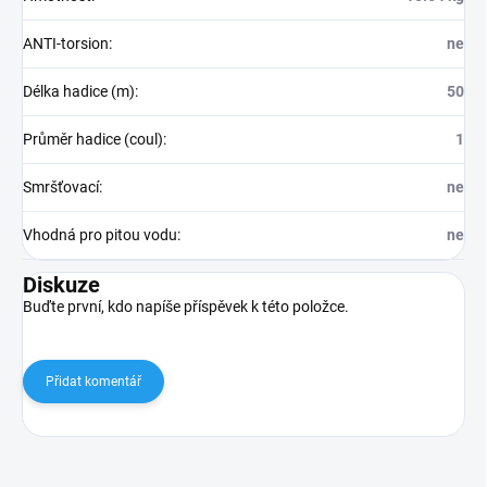
ANTI-torsion
:
ne
Délka hadice (m)
:
50
Průměr hadice (coul)
:
1
Smršťovací
:
ne
Vhodná pro pitou vodu
:
ne
Diskuze
Buďte první, kdo napíše příspěvek k této položce.
Přidat komentář