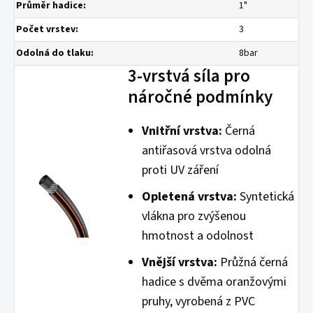
Průměr hadice:
1"
Počet vrstev:
3
Odolná do tlaku:
8bar
3-vrstvá síla pro
náročné podmínky
Vnitřní vrstva:
Černá
antiřasová vrstva odolná
proti UV záření
Opletená vrstva:
Syntetická
vlákna pro zvýšenou
hmotnost a odolnost
Vnější vrstva:
Průžná černá
hadice s dvěma oranžovými
pruhy, vyrobená z PVC