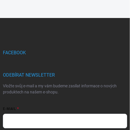
Z
á
p
a
t
í
FACEBOOK
ODEBÍRAT NEWSLETTER
Vložte svůj e-mail a my vám budeme zasílat informace o nových
produktech na našem e-shopu.
E-MAIL