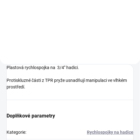
Do košíku
Do košíku
Mosazný adaptér pro
rychlospojky s vnějším 3/4"
Vysoce kvalitní inovativní hadice
závitem.
s řadou exkluzivních vlastností.
Plastová rychlospojka na 3/4" hadici.
Protiskluzné části z TPR pryže usnadňují manipulaci ve vlhkém
prostředí.
Doplňkové parametry
Kategorie
:
Rychlospojky na hadice