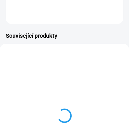
DETAILNÍ INFORMACE
ZEPTAT SE
Související produkty
NOVINKA
NOVINKA
B010452
B050182
SKLADEM
SKLADEM
(13 KS)
(3 KS)
Adaptér vněj. závit 3/4"
Zahradní hadice NTS
mosaz BR-2185
Jeans 3/4" - 15m
NTSJS3/415
34 Kč
730 Kč