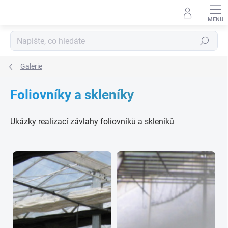
Přejít
na
obsah
Hledat
Galerie
Foliovníky a skleníky
Ukázky realizací závlahy foliovníků a skleníků