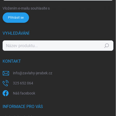
Vložením e-mailu souhlasíte s
podmínkami ochrany osobních údajů
Přihlásit se
VYHLEDÁVÁNÍ
Hledat
KONTAKT
info
@
zavlahy-jerabek.cz
325 652 064
Náš facebook
INFORMACE PRO VÁS