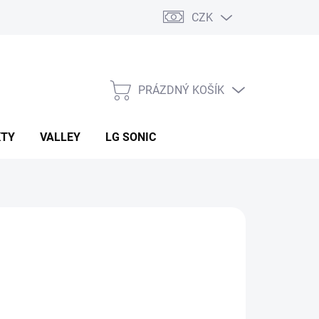
CZK
PRÁZDNÝ KOŠÍK
NÁKUPNÍ
KOŠÍK
KTY
VALLEY
LG SONIC
:
J+J ZÁVLAHOVÉ SYSTÉMY
34 Kč
ná
LADEM
(11 KS)
: