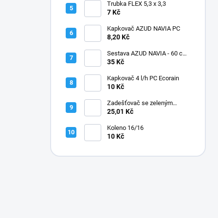
Trubka FLEX 5,3 x 3,3
7 Kč
Kapkovač AZUD NAVIA PC
8,20 Kč
Sestava AZUD NAVIA - 60 cm,
jehly zahnuté
35 Kč
Kapkovač 4 l/h PC Ecorain
10 Kč
Zadešťovač se zeleným
rotorem a žlutou tryskou
25,01 Kč
Koleno 16/16
10 Kč