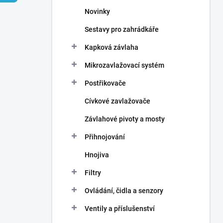
n
Novinky
í
p
Sestavy pro zahrádkáře
a
n
Kapková závlaha
e
Mikrozavlažovací systém
l
Postřikovače
Cívkové zavlažovače
Závlahové pivoty a mosty
Přihnojování
Hnojiva
Filtry
Ovládání, čidla a senzory
Ventily a příslušenství