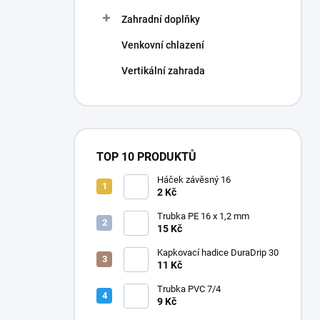
Zahradní doplňky
Venkovní chlazení
Vertikální zahrada
TOP 10 PRODUKTŮ
Háček závěsný 16
2 Kč
Trubka PE 16 x 1,2 mm
15 Kč
Kapkovací hadice DuraDrip 30
11 Kč
Trubka PVC 7/4
9 Kč