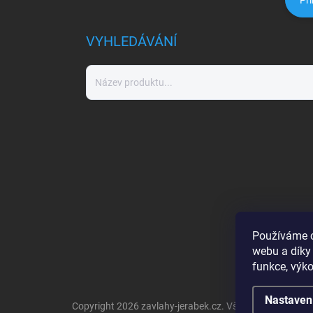
Při
VYHLEDÁVÁNÍ
Používáme c
webu a díky
funkce, výko
Nastaven
Copyright 2026
zavlahy-jerabek.cz
. Všechna práva vyh