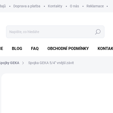
dajů
Doprava a platba
Kontakty
O nás
Reklamace
Hledat
IE
BLOG
FAQ
OBCHODNÍ PODMÍNKY
KONTA
Spojky GEKA
Spojka GEKA 5/4" vnější závit
Neohodnoceno
Podrobnosti hodnocení
ZNAČKA
1
Měr
SK
cena