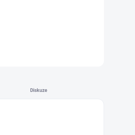
−
+
Přidat do košíku
azná rychlospojka s 5/4" vnějším závitem.
ILNÍ INFORMACE
ZEPTAT SE
Diskuze