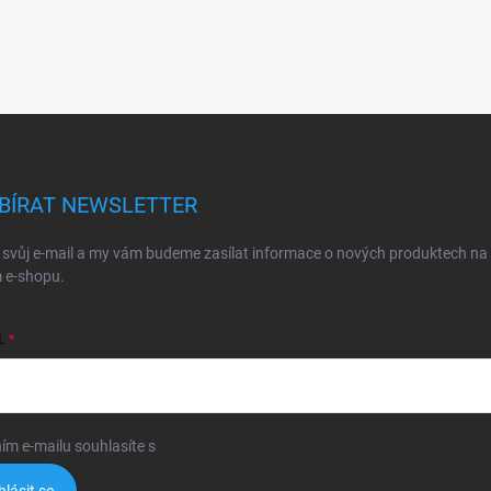
BÍRAT NEWSLETTER
 svůj e-mail a my vám budeme zasílat informace o nových produktech na
 e-shopu.
L
ím e-mailu souhlasíte s
podmínkami ochrany osobních údajů