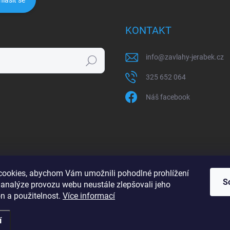
hlásit se
KONTAKT
info
@
zavlahy-jerabek.cz
Hledat
325 652 064
Náš facebook
ookies, abychom Vám umožnili pohodlné prohlížení
S
 analýze provozu webu neustále zlepšovali jeho
n a použitelnost.
Více informací
í
razena.