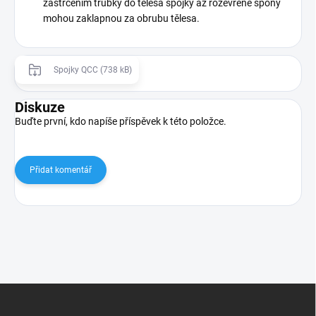
zastrčením trubky do tělesa spojky až rozevřené spony
mohou zaklapnou za obrubu tělesa.
Spojky QCC (738 kB)
Diskuze
Buďte první, kdo napíše příspěvek k této položce.
Přidat komentář
Z
á