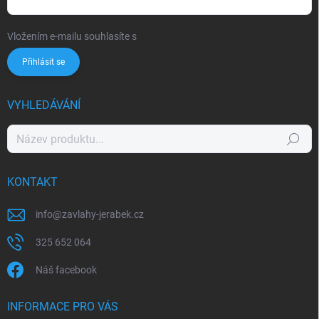
Vložením e-mailu souhlasíte s
podmínkami ochrany osobních údajů
Přihlásit se
VYHLEDÁVÁNÍ
Hledat
KONTAKT
info
@
zavlahy-jerabek.cz
325 652 064
Náš facebook
INFORMACE PRO VÁS