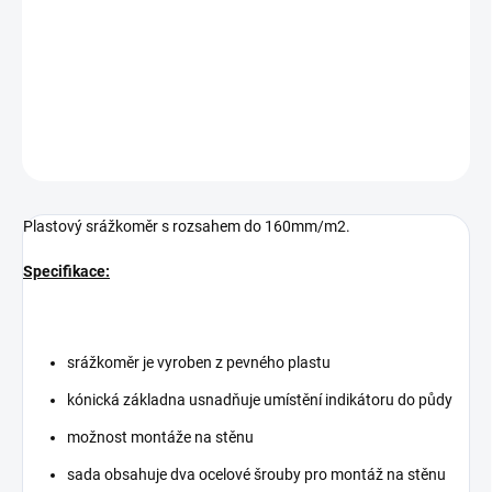
−
+
Přidat do košíku
Plastový srážkoměr s rozsahem do 160mm/m2.
DETAILNÍ INFORMACE
ZEPTAT SE
Plastový srážkoměr s rozsahem do 160mm/m2.
Specifikace:
srážkoměr je vyroben z pevného plastu
kónická základna usnadňuje umístění indikátoru do půdy
možnost montáže na stěnu
sada obsahuje dva ocelové šrouby pro montáž na stěnu