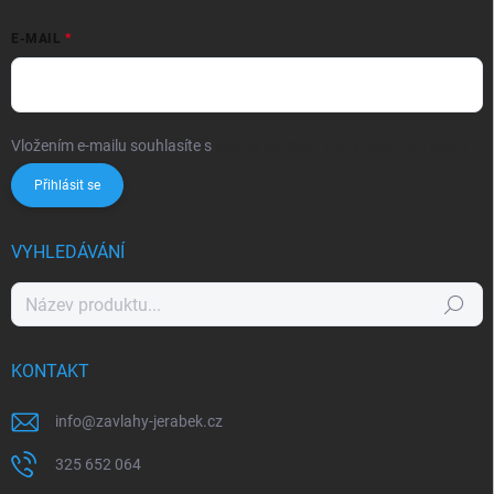
E-MAIL
Vložením e-mailu souhlasíte s
podmínkami ochrany osobních údajů
Přihlásit se
VYHLEDÁVÁNÍ
Hledat
KONTAKT
info
@
zavlahy-jerabek.cz
325 652 064