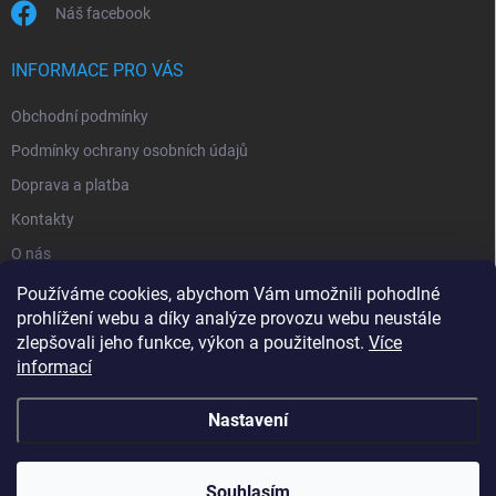
Náš facebook
INFORMACE PRO VÁS
Obchodní podmínky
Podmínky ochrany osobních údajů
Doprava a platba
Kontakty
O nás
Reklamace
Používáme cookies, abychom Vám umožnili pohodlné
prohlížení webu a díky analýze provozu webu neustále
zlepšovali jeho funkce, výkon a použitelnost.
Více
informací
Nastavení
Copyright 2026
zavlahy-jerabek.cz
. Všechna práva vyhrazena.
Souhlasím