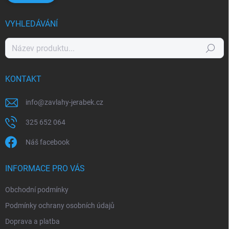
VYHLEDÁVÁNÍ
Hledat
KONTAKT
info
@
zavlahy-jerabek.cz
325 652 064
Náš facebook
INFORMACE PRO VÁS
Obchodní podmínky
Podmínky ochrany osobních údajů
Doprava a platba