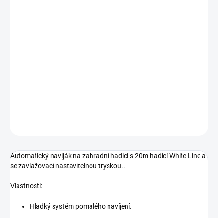
Měrná
SKLADEM
(2 KS)
cena:
−
+
Přidat do košíku
Automatický naviják na zahradní hadici s 20 m hadicí White Line a
se zavlažovací nastavitelnou tryskou.
DETAILNÍ INFORMACE
ZEPTAT SE
Automatický naviják na zahradní hadici s 20m hadicí White Line a
se zavlažovací nastavitelnou tryskou..
Vlastnosti:
Hladký systém pomalého navíjení.