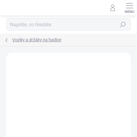
Přejít
na
obsah
Hledat
Vozíky a držáky na hadice
Neohodnoceno
Podrobnosti hodnocení
ZNAČKA:
BRADAS
NOVINKA