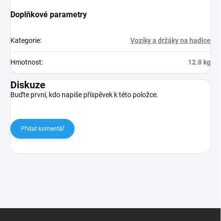
Doplňkové parametry
Kategorie
:
Vozíky a držáky na hadice
Hmotnost
:
12.8 kg
Diskuze
Buďte první, kdo napíše příspěvek k této položce.
Přidat komentář
Z