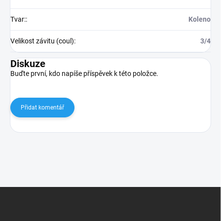
Tvar:
:
Koleno
Velikost závitu (coul)
:
3/4
Diskuze
Buďte první, kdo napíše příspěvek k této položce.
Přidat komentář
Z
á
p