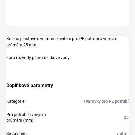
DETAILNÍ INFORMACE
ZEPTAT SE
Koleno plastové s vnitnřím závitem pro PE potrubí o vnějším
průměru 25 mm.
• pro rozvody pitné i užitkové vody
Doplňkové parametry
Kategorie
:
Tvarovky pro PE potrubí
Pro potrubí o vnějším
25
průměru (mm):
:
Se závitem
:
vnitřní