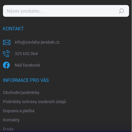
Hledat
KONTAKT
info
@
zavlahy-jerabek.cz
325 652 064
Náš facebook
INFORMACE PRO VÁS
Obchodní podmínky
Podmínky ochrany osobních údajů
Doprava a platba
Kontakty
O nás