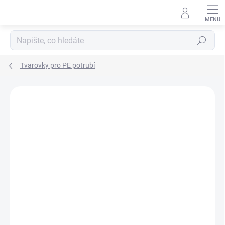
Přejít
na
obsah
Hledat
Tvarovky pro PE potrubí
Neohodnoceno
Podrobnosti hodnocení