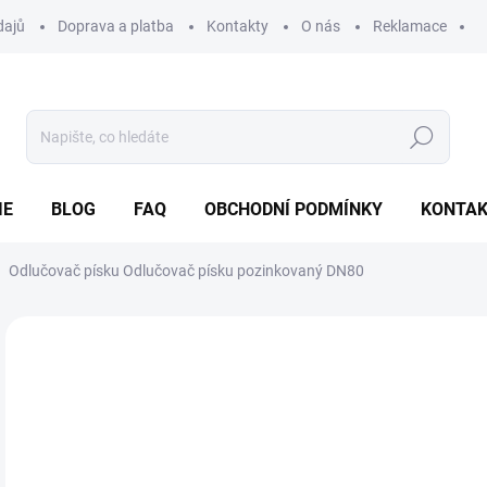
dajů
Doprava a platba
Kontakty
O nás
Reklamace
Hledat
IE
BLOG
FAQ
OBCHODNÍ PODMÍNKY
KONTA
Odlučovač písku Odlučovač písku pozinkovaný DN80
Neohodnoceno
Podrobnosti hodnocení
ZNAČKA
22
Měr
SK
cena
MŮŽ