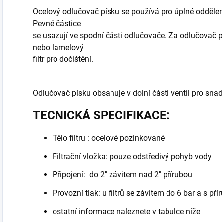
Ocelový odlučovač písku se používá pro úplné oddělen
Pevné částice
se usazují ve spodní části odlučovače. Za odlučovač p
nebo lamelový
filtr pro dočištění.
Odlučovač písku obsahuje v dolní části ventil pro sna
TECNICKÁ SPECIFIKACE:
Tělo filtru : ocelové pozinkované
Filtrační vložka: pouze odstředivý pohyb vody
Připojení: do 2" závitem nad 2" přírubou
Provozní tlak: u filtrů se závitem do 6 bar a s př
ostatní informace naleznete v tabulce níže