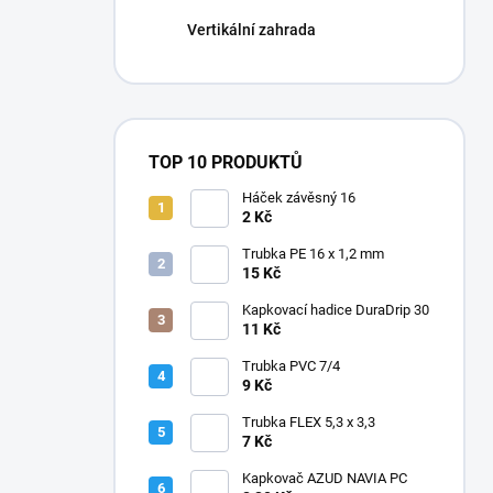
Vertikální zahrada
TOP 10 PRODUKTŮ
Háček závěsný 16
2 Kč
Trubka PE 16 x 1,2 mm
15 Kč
Kapkovací hadice DuraDrip 30
11 Kč
Trubka PVC 7/4
9 Kč
Trubka FLEX 5,3 x 3,3
7 Kč
Kapkovač AZUD NAVIA PC