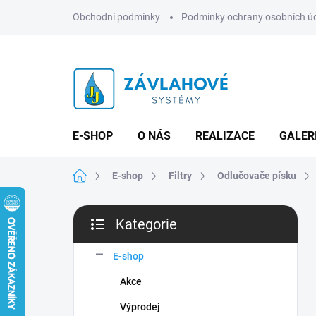
Přejít
Obchodní podmínky
Podmínky ochrany osobních ú
na
obsah
E-SHOP
O NÁS
REALIZACE
GALER
Domů
E-shop
Filtry
Odlučovače písku
P
Kategorie
o
Přeskočit
s
kategorie
t
E-shop
r
Akce
a
n
Výprodej