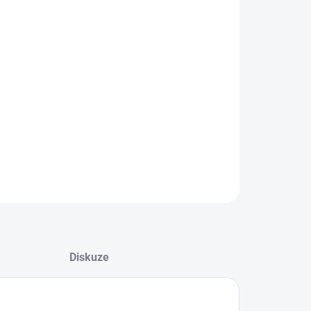
8.2026
−
+
Přidat do košíku
rační zařízení pro odfiltrování písku z vody. Ocelový
čovač písku pro úplné oddělení písku z vody.
ILNÍ INFORMACE
ZEPTAT SE
Diskuze