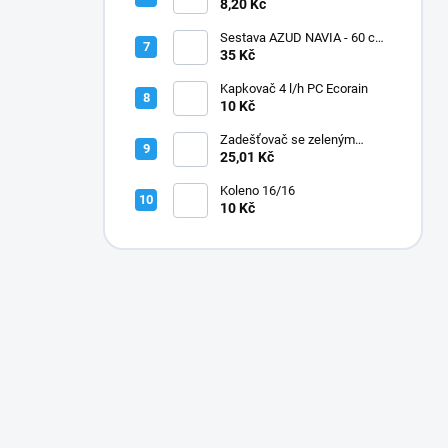
8,20 Kč
Sestava AZUD NAVIA - 60 cm,
jehly zahnuté
35 Kč
Kapkovač 4 l/h PC Ecorain
10 Kč
Zadešťovač se zeleným
rotorem a žlutou tryskou
25,01 Kč
Koleno 16/16
10 Kč