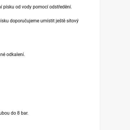
í písku od vody pomocí odstředění.
ísku doporučujeme umístit ještě sítový
dné odkalení.
írubou do 8 bar.