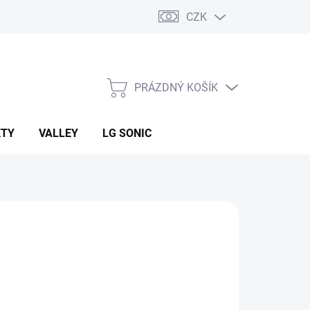
CZK
PRÁZDNÝ KOŠÍK
NÁKUPNÍ
KOŠÍK
KTY
VALLEY
LG SONIC
:
ECORAIN
 843 Kč
ná
LADEM U DODAVATELE
:
EME DORUČIT