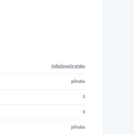
Odlučovače písku
příruba
3
3
příruba