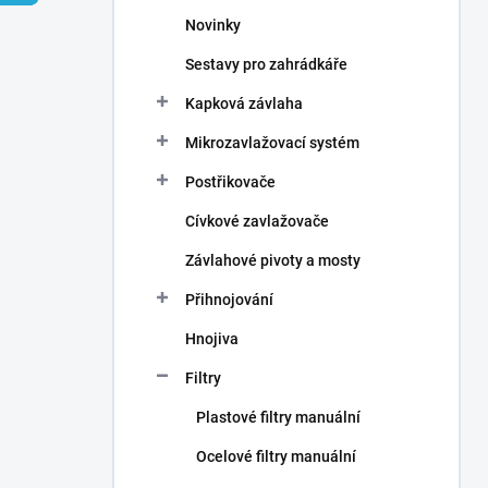
n
Novinky
í
p
Sestavy pro zahrádkáře
a
n
Kapková závlaha
e
Mikrozavlažovací systém
l
Postřikovače
Cívkové zavlažovače
Závlahové pivoty a mosty
Přihnojování
Hnojiva
Filtry
Plastové filtry manuální
Ocelové filtry manuální