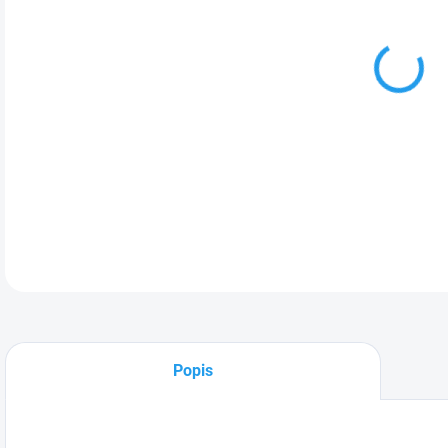
DO:
27.
Filt
odlu
DETA
Popis