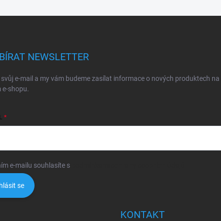
BÍRAT NEWSLETTER
 svůj e-mail a my vám budeme zasílat informace o nových produktech na
 e-shopu.
L
ím e-mailu souhlasíte s
podmínkami ochrany osobních údajů
hlásit se
KONTAKT