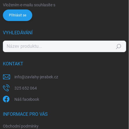
Vložením e-mailu souhlasíte s
podmínkami ochrany osobních údajů
Přihlásit se
VYHLEDÁVÁNÍ
Hledat
KONTAKT
info
@
zavlahy-jerabek.cz
325 652 064
Náš facebook
INFORMACE PRO VÁS
Obchodní podmínky