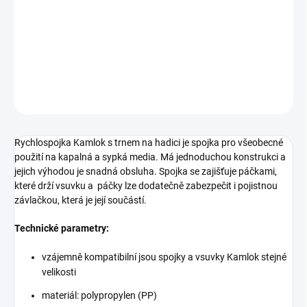
jejich výhodou je snadná obsluha. Spojka se zajišťuje páčkami,
které drží vsuvku a páčky lze dodatečně zabezpečit i pojistnou
závlačkou, která je její součástí.
DETAILNÍ INFORMACE
ZEPTAT SE
Rychlospojka Kamlok s trnem na hadici je spojka pro všeobecné
použití na kapalná a sypká media. Má jednoduchou konstrukci a
jejich výhodou je snadná obsluha. Spojka se zajišťuje páčkami,
které drží vsuvku a páčky lze dodatečně zabezpečit i pojistnou
závlačkou, která je její součástí.
Technické parametry:
vzájemně kompatibilní jsou spojky a vsuvky Kamlok stejné
velikosti
materiál: polypropylen (PP)