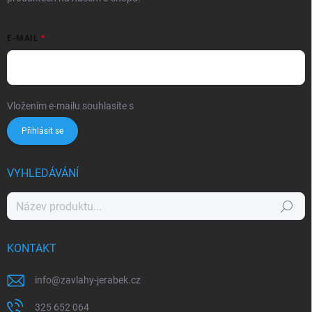
E-MAIL
Vložením e-mailu souhlasíte s
podmínkami ochrany osobních údajů
Přihlásit se
VYHLEDÁVÁNÍ
Hledat
KONTAKT
info
@
zavlahy-jerabek.cz
325 652 064